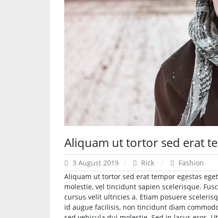
Aliquam ut tortor sed erat 
3 August 2019
Rick
Fashion
Aliquam ut tortor sed erat tempor egestas eget
molestie, vel tincidunt sapien scelerisque. F
cursus velit ultricies a. Etiam posuere scelerisq
id augue facilisis, non tincidunt diam commod
sed vehicula dui molestie. Sed in lacus eros. Ut