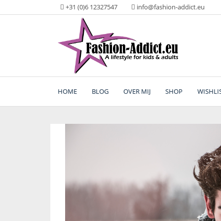
Skip
+31 (0)6 12327547
info@fashion-addict.eu
to
content
A lifestyle for kids & adults
Fashion Addict
HOME
BLOG
OVER MIJ
SHOP
WISHLI