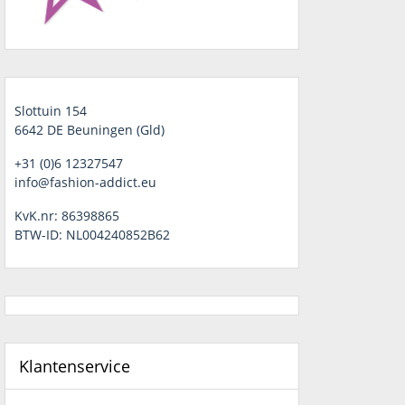
Slottuin 154
6642 DE Beuningen (Gld)
+31 (0)6 12327547
info@fashion-addict.eu
KvK.nr: 86398865
BTW-ID: NL004240852B62
Klantenservice