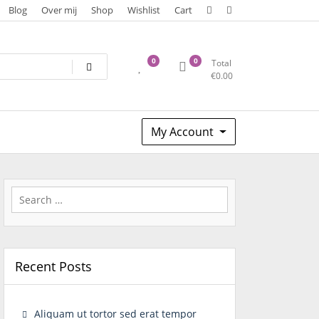
Blog
Over mij
Shop
Wishlist
Cart
0
0
Total
€
0.00
My Account
Search
for:
Recent Posts
Aliquam ut tortor sed erat tempor