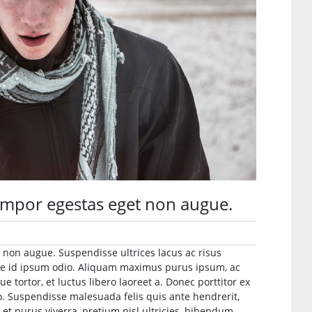
tempor egestas eget non augue.
 non augue. Suspendisse ultrices lacus ac risus
usce id ipsum odio. Aliquam maximus purus ipsum, ac
ue tortor, et luctus libero laoreet a. Donec porttitor ex
o. Suspendisse malesuada felis quis ante hendrerit,
 et purus viverra, pretium nisl ultricies, bibendum