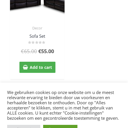
Decor
Quick View
Sofa Set
Rated
€
65.00
€
55.00
0
out
of
5
Add to cart
We gebruiken cookies op onze website om u de meest
relevante ervaring te bieden door uw voorkeuren en
herhaalde bezoeken te onthouden. Door op "Alles
accepteren" te klikken, stemt u in met het gebruik van
ALLE cookies. U kunt echter "Cookie-instellingen"
bezoeken om een ​​gecontroleerde toestemming te geven.
© 2026 Fashion Addict | All Rights Reserved
0