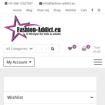
Skip
+31 (0)6 12327547
info@fashion-addict.eu
to
Home
Blog
Over mij
Shop
Wishlist
Cart
content
A lifestyle for kids & adults
Fashion Addict
0
0
Total
€
0.00
My Account
Wishlist