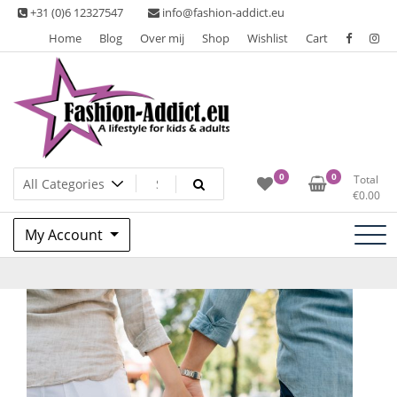
Skip
+31 (0)6 12327547
info@fashion-addict.eu
to
Home
Blog
Over mij
Shop
Wishlist
Cart
content
A lifestyle for kids & adults
Fashion Addict
0
0
Total
€
0.00
My Account