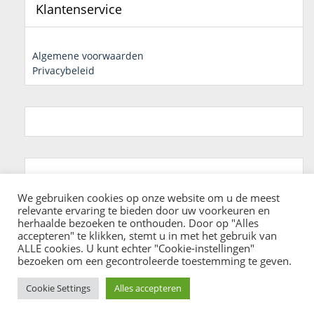
Klantenservice
Algemene voorwaarden
Privacybeleid
We gebruiken cookies op onze website om u de meest
relevante ervaring te bieden door uw voorkeuren en
herhaalde bezoeken te onthouden. Door op "Alles
accepteren" te klikken, stemt u in met het gebruik van
ALLE cookies. U kunt echter "Cookie-instellingen"
bezoeken om een ​​gecontroleerde toestemming te geven.
© 2026 Fashion Addict | All Rights Reserved
0
Cookie Settings
Alles accepteren
Algemene voorwaarden
Privacybeleid